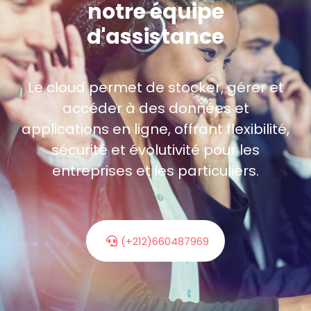
notre équipe
d'assistance
Le cloud permet de stocker, gérer et
accéder à des données et
applications en ligne, offrant flexibilité,
sécurité et évolutivité pour les
entreprises et les particuliers.
(+212)660487969