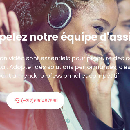
ppelez notre équipe d'as
tion vidéo sont essentiels pour produire de
l. Adopter des solutions performantes, c’es
sant un rendu professionnel et compétitif.
(+212)660487969