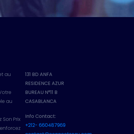
et au
131 BD ANFA
RESIDENCE AZUR
 Votre
BUREAU N°11 B
ble au
CASABLANCA
Info Contact:
z Son Prix
+212- 660487969
Renforcez