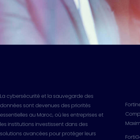
La cybersécurité et la sauvegarde des
Fortin
données sont devenues des priorités
Compé
essentielles au Maroc, où les entreprises et
Maxim
les institutions investissent dans des
solutions avancées pour protéger leurs
FortiG