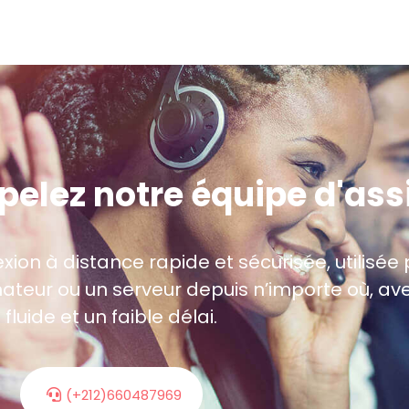
ppelez notre équipe d'as
on à distance rapide et sécurisée, utilisée 
inateur ou un serveur depuis n’importe où, a
fluide et un faible délai.
(+212)660487969