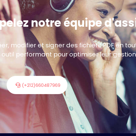
ppelez notre équipe d'as
r, modifier et signer des fichiers PDF en toute
 outil performant pour optimiser leur gesti
(+212)660487969