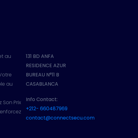
et au
131 BD ANFA
RESIDENCE AZUR
 Votre
BUREAU N°11 B
ble au
CASABLANCA
Info Contact:
z Son Prix
+212- 660487969
Renforcez
contact@connectsecu.com