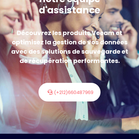
d'assistance
Découvrez les produits Veeam et
optimisez la gestion de vos données
avec des solutions de sauvegarde et
de récupération performantes.
(+212)660487969