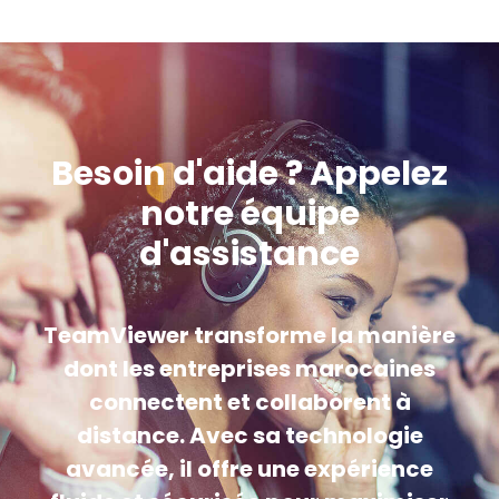
Besoin d'aide ? Appelez
notre équipe
d'assistance
TeamViewer transforme la manière
dont les entreprises marocaines
connectent et collaborent à
distance. Avec sa technologie
avancée, il offre une expérience