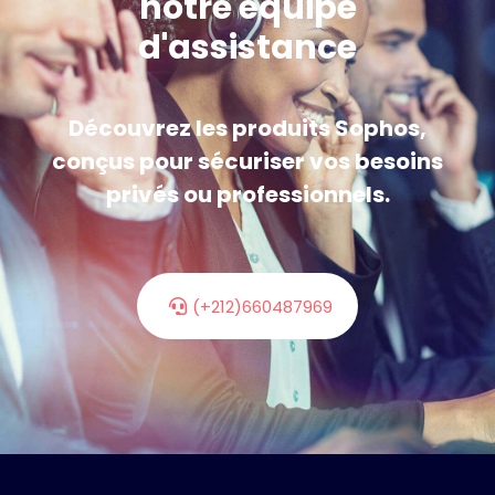
notre équipe
d'assistance
Découvrez les produits Sophos,
conçus pour sécuriser vos besoins
privés ou professionnels.
(+212)660487969