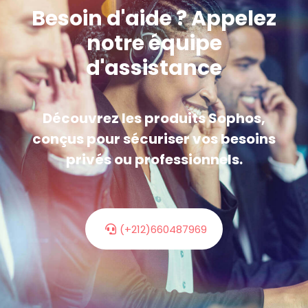
Besoin d'aide ? Appelez
notre équipe
d'assistance
Découvrez les produits Sophos,
conçus pour sécuriser vos besoins
privés ou professionnels.
(+212)660487969