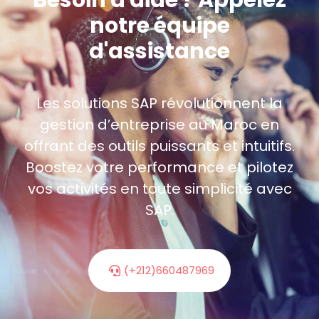
notre équipe
d'assistance
Les solutions SAP révolutionnent la
gestion d’entreprise au Maroc en
offrant des outils puissants et intuitifs.
Boostez votre performance et pilotez
vos activités en toute simplicité avec
SAP.
(+212)660487969