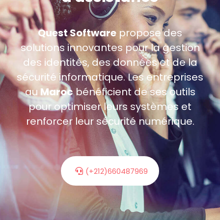
Quest Software
propose des
solutions innovantes pour la gestion
des identités, des données et de la
sécurité informatique. Les entreprises
au
Maroc
bénéficient de ses outils
pour optimiser leurs systèmes et
renforcer leur sécurité numérique.
(+212)660487969