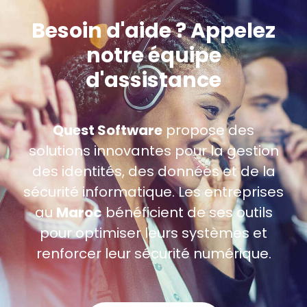
Besoin d'aide ? Appelez
notre équipe
d'assistance
Quest Software
propose des
solutions innovantes pour la gestion
des identités, des données et de la
sécurité informatique. Les entreprises
au
Maroc
bénéficient de ses outils
pour optimiser leurs systèmes et
renforcer leur sécurité numérique.