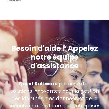
Besoin d'aide ? Appelez
notre équipe
d'assistance
Quest Software
propose des
solutions innovantes pour la gestion
des identités, des données et de la
sécurité informatique. Les entreprises