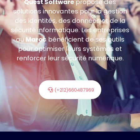
Quest Software
propose des
solutions innovantes pour la gestion
des identités, des données et de la
sécurité informatique. Les entreprises
au
Maroc
bénéficient de ses outils
pour optimiser leurs systèmes et
renforcer leur sécurité numérique.
(+212)660487969