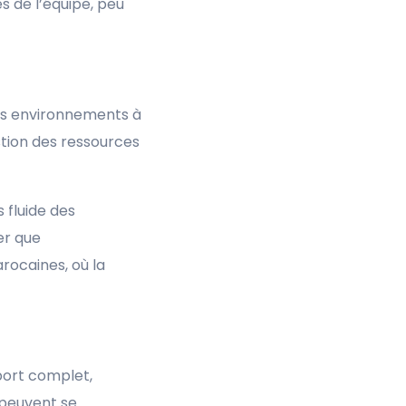
 de l’équipe, peu
es environnements à
stion des ressources
 fluide des
er que
rocaines, où la
port complet,
 peuvent se