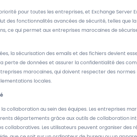
iorité pour toutes les entreprises, et Exchange Server E
t des fonctionnalités avancées de sécurité, telles que la
s, ce qui permet aux entreprises marocaines de sécurise
s, la sécurisation des emails et des fichiers devient ess
 la perte de données et assurer la confidentialité des co
entreprises marocaines, qui doivent respecter des normes 
lementations locales.
té
 la collaboration au sein des équipes. Les entreprises ma
érents départements grâce aux outils de collaboration int
collaboratives. Les utilisateurs peuvent organiser des ré
e, que ce soit sur un ordinateur de bureau ou un apparei