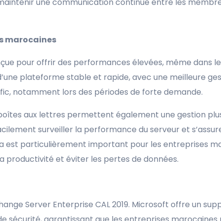
 maintenir une communication continue entre les membres
ses marocaines
onçue pour offrir des performances élevées, même dans l
d’une plateforme stable et rapide, avec une meilleure ge
rafic, notamment lors des périodes de forte demande.
oîtes aux lettres permettent également une gestion plus
cilement surveiller la performance du serveur et s’assur
la est particulièrement important pour les entreprises ma
a productivité et éviter les pertes de données.
hange Server Enterprise CAL 2019. Microsoft offre un sup
 de sécurité, garantissant que les entreprises marocaines