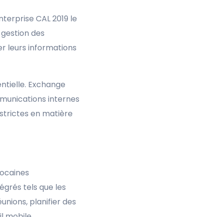
nterprise CAL 2019 le
 gestion des
r leurs informations
entielle. Exchange
mmunications internes
strictes en matière
rocaines
égrés tels que les
unions, planifier des
l mobile.