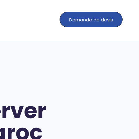
Demande de devis
rver
aroc