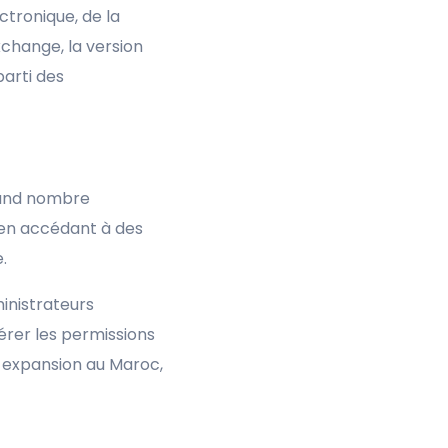
ctronique, de la
change, la version
parti des
rand nombre
n en accédant à des
.
ministrateurs
érer les permissions
n expansion au Maroc,