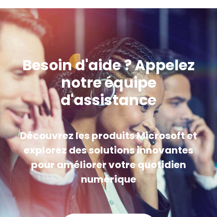
Besoin d'aide ? Appelez
notre équipe
d'assistance
Découvrez les produits Microsoft et
explorez des solutions innovantes
pour améliorer votre quotidien
numérique