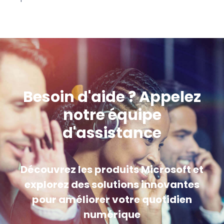
Besoin d'aide ? Appelez
notre équipe
d'assistance
Découvrez les produits Microsoft et
explorez des solutions innovantes
pour améliorer votre quotidien
numérique