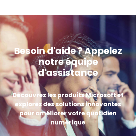
Besoin d'aide ? Appelez
notre équipe
d'assistance
Découvrez les produits Microsoft et
explorez des solutions innovantes
pour améliorer votre quotidien
numérique