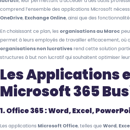
lucratif
, leur permettant d’accéder à des outils professio
comprend l’ensemble des applications Microsoft nécess
OneDrive
,
Exchange Online
, ainsi que des fonctionnalit
En choisissant ce plan, les
organisations au Maroc
peuv
permet à leurs employés de travailler efficacement, où qu’
organisations non lucratives
rend cette solution parti
structures à but non lucratif qui souhaitent optimiser leu
Les Applications e
Microsoft 365 Bu
1. Office 365 : Word, Excel, PowerPo
Les applications
Microsoft Office
, telles que
Word
,
Exce