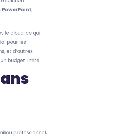
te solution
,
PowerPoint
,
s le cloud, ce qui
ial pour les
s, et d’autres
 un budget limité.
dans
milieu professionnel,