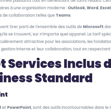
nnels puissants tout en bénéficiant de tarifs réduits. Cet
aires à une organisation moderne :
Outlook
,
Word
,
Excel
és de collaboration telles que
Teams
.
ent tirer parti de l’ensemble des outils de
Microsoft
dan
ils se trouvent, sur n’importe quel appareil. Le tarif spéc
culièrement attractive pour les associations, les fondation
r gestion interne et leur collaboration, tout en respectant
t Services Inclus 
siness Standard
int
l
et
PowerPoint
, sont des outils incontournables dans le 