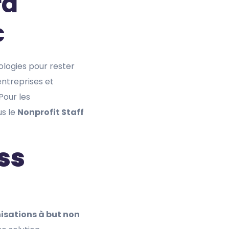
rd
c
ologies pour rester
entreprises et
Pour les
us le
Nonprofit Staff
ss
isations à but non