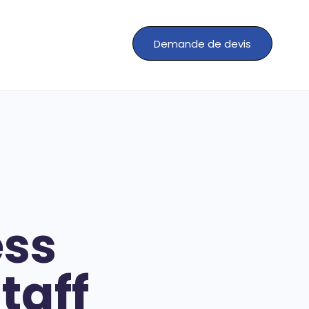
Demande de devis
ess
taff