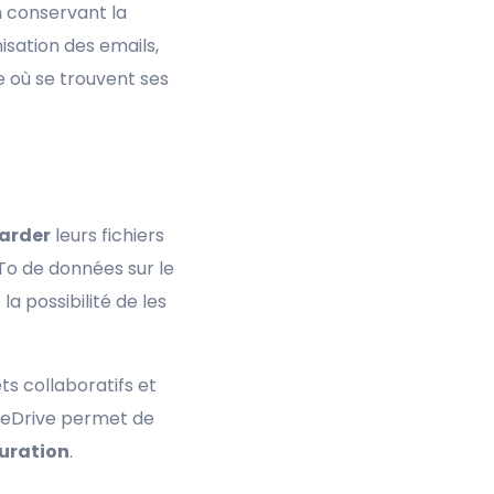
n conservant la
isation des emails,
e où se trouvent ses
arder
leurs fichiers
 To de données sur le
a possibilité de les
ets collaboratifs et
OneDrive permet de
uration
.