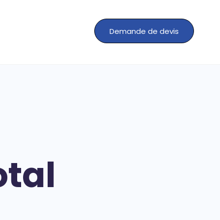
Demande de devis
otal