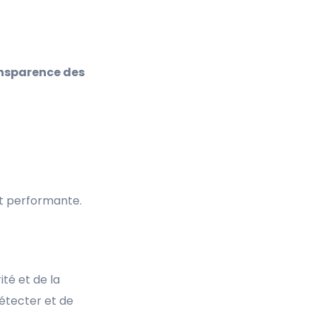
nsparence des
et performante.
té et de la
étecter et de