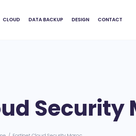
CLOUD
DATA BACKUP
DESIGN
CONTACT
oud Security
me
Fortinet Cloud Security Maroc