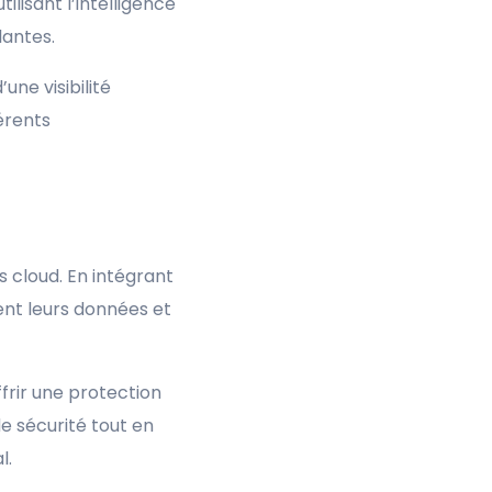
ilisant l’intelligence
lantes.
une visibilité
férents
 cloud. En intégrant
ent leurs données et
frir une protection
e sécurité tout en
l.