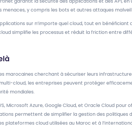
tinet garantit la sécurité des applications et des API, en ut
les menaces, y compris les bots et autres attaques malveil
plications sur n’importe quel cloud, tout en bénéficiant d’
loud simplifie les processus et réduit la friction entre dif
elà
es marocaines cherchant à sécuriser leurs infrastructures
multi-cloud, les entreprises peuvent protéger efficacem
rité mondiales.
S, Microsoft Azure, Google Cloud, et Oracle Cloud pour of
tions permettent de simplifier la gestion des politiques d
les plateformes cloud utilisées au Maroc et à l’internationa