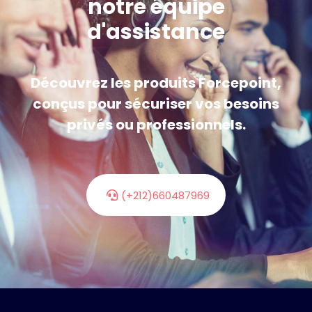
notre équipe
d'assistance
Découvrez les produits Forcepoint,
conçus pour sécuriser vos besoins
privés ou professionnels.
(+212)660487969