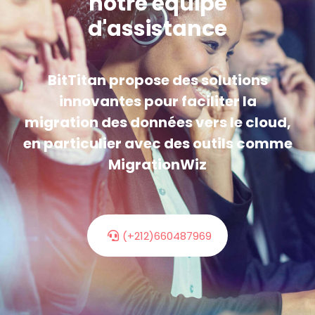
notre équipe
d'assistance
BitTitan propose des solutions
innovantes pour faciliter la
migration des données vers le cloud,
en particulier avec des outils comme
MigrationWiz
(+212)660487969