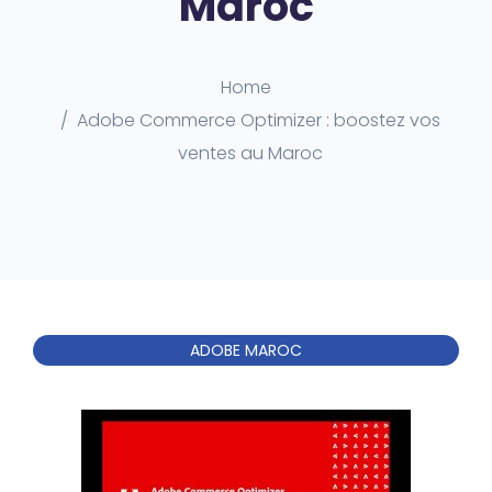
Maroc
Home
Adobe Commerce Optimizer : boostez vos
ventes au Maroc
ADOBE MAROC