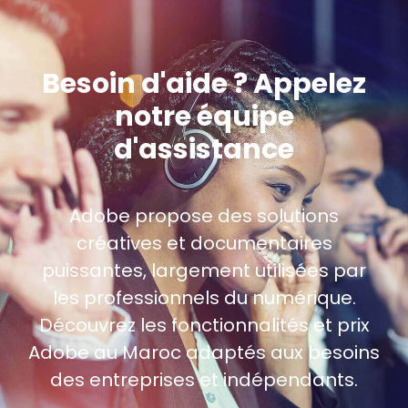
Besoin d'aide ? Appelez
notre équipe
d'assistance
Adobe propose des solutions
créatives et documentaires
puissantes, largement utilisées par
les professionnels du numérique.
Découvrez les fonctionnalités et prix
Adobe au Maroc adaptés aux besoins
des entreprises et indépendants.