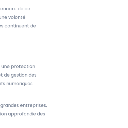
t encore de ce
 une volonté
es continuent de
re une protection
et de gestion des
tifs numériques
 grandes entreprises,
sion approfondie des