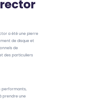
irector
ctor a été une pierre
nement de disque et
ionnels de
t des particuliers
us performants,
 à prendre une