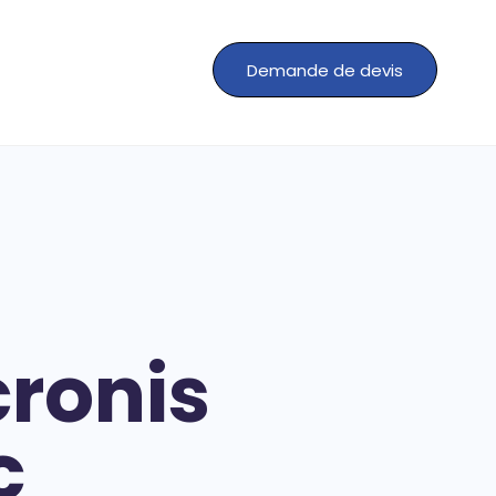
Demande de devis
cronis
c