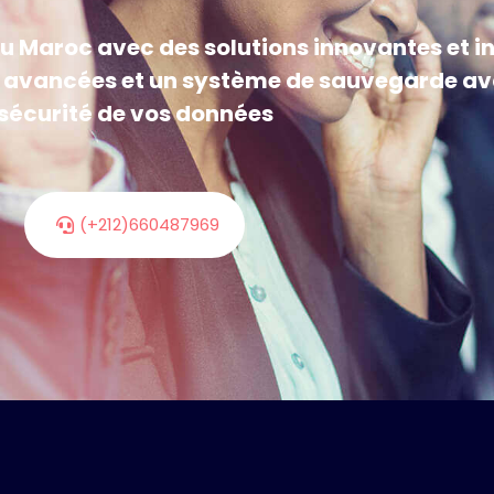
u Maroc avec des solutions innovantes et in
 avancées et un système de sauvegarde ava
sécurité de vos données
(+212)660487969