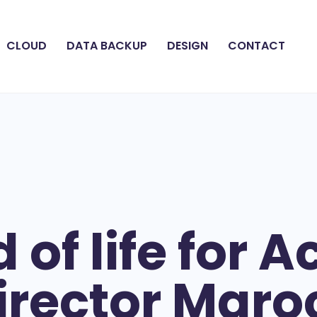
CLOUD
DATA BACKUP
DESIGN
CONTACT
 of life for A
irector Maro