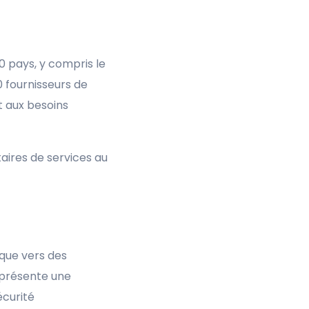
0 pays, y compris le
0 fournisseurs de
t aux besoins
aires de services au
ique vers des
représente une
écurité